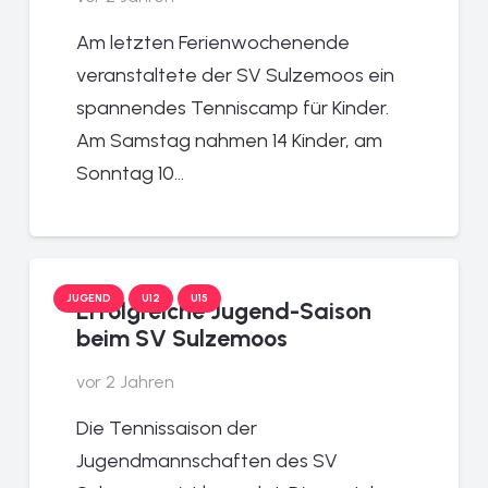
Am letzten Ferienwochenende
veranstaltete der SV Sulzemoos ein
spannendes Tenniscamp für Kinder.
Am Samstag nahmen 14 Kinder, am
Sonntag 10…
JUGEND
U12
U15
Erfolgreiche Jugend-Saison
beim SV Sulzemoos
vor 2 Jahren
Die Tennissaison der
Jugendmannschaften des SV