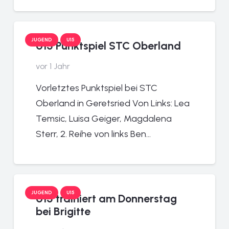
JUGEND
U15
U15 Punktspiel STC Oberland
vor 1 Jahr
Vorletztes Punktspiel bei STC
Oberland in Geretsried Von Links: Lea
Temsic, Luisa Geiger, Magdalena
Sterr, 2. Reihe von links Ben…
JUGEND
U15
U15 trainiert am Donnerstag
bei Brigitte