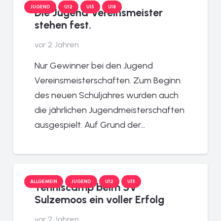
JUGEND
U12
U15
U18
Die Jugend Vereinsmeister
stehen fest.
vor 2 Jahren
Nur Gewinner bei den Jugend
Vereinsmeisterschaften. Zum Beginn
des neuen Schuljahres wurden auch
die jährlichen Jugendmeisterschaften
ausgespielt. Auf Grund der…
ALLGEMEIN
JUGEND
U12
U15
Tenniscamp beim SV
Sulzemoos ein voller Erfolg
vor 2 Jahren