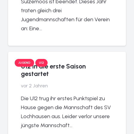
Sulzemoos ist beendet. Dieses Jahr
traten gleich drei
Jugendmannschaften für den Verein
an: Eine…
JUGEND
U12
U12 in die erste Saison
gestartet
vor 2 Jahren
Die U12 trug ihr erstes Punktspiel zu
Hause gegen die Mannschaft des SV
Lochhausen aus. Leider verlor unsere
jüngste Mannschaft…