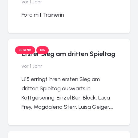
vor 1 Jahr
Foto mit Trainerin
JUGEND
U15
Erster Sieg am dritten Spieltag
vor 1 Jahr
U15 erringt ihren ersten Sieg am
dritten Spieltag auswärts in
Kottgeisering. Einzel Ben Block, Luca
Frey, Magdalena Sterr, Luisa Geiger,…