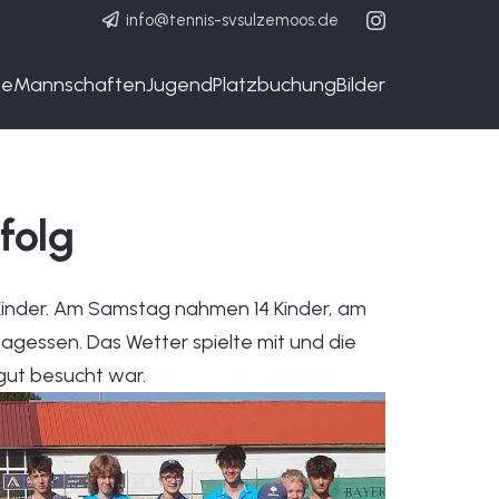
info@tennis-svsulzemoos.de
ne
Mannschaften
Jugend
Platzbuchung
Bilder
folg
inder. Am Samstag nahmen 14 Kinder, am
ttagessen. Das Wetter spielte mit und die
gut besucht war.