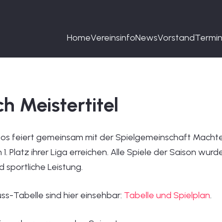
Home
Vereinsinfo
News
Vorstand
Termi
ch Meistertitel
s feiert gemeinsam mit der Spielgemeinschaft Machten
. Platz ihrer Liga erreichen. Alle Spiele der Saison w
sportliche Leistung.
uss-Tabelle sind hier einsehbar:
Tabelle und Spielplan
.