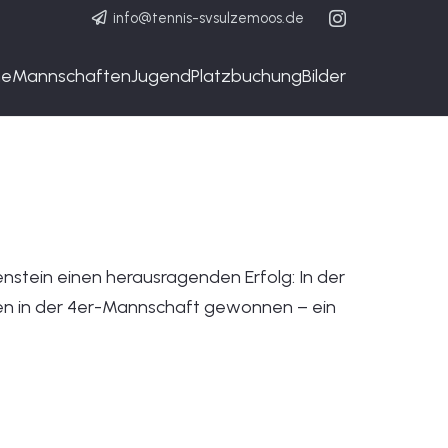
info@tennis-svsulzemoos.de
ne
Mannschaften
Jugend
Platzbuchung
Bilder
stein einen herausragenden Erfolg: In der
urden in der 4er-Mannschaft gewonnen – ein