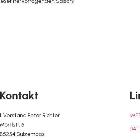
ieser hervorragenden Saison!
Kontakt
Li
1. Vorstand Peter Richter
IMP
Mörtlstr. 6
DAT
85254 Sulzemoos